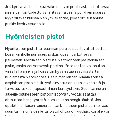
Jos kyistä yrittää keksiä väkisin jotain positiivista sanottavaa,
niin niiden on todettu vähentävän alueella punkkien määrää.
Kyyt pitävät kurissa pienjyrsijäkantaa, joka toimisi isäntinä
punkin kehitysmuodoille.
Hyönteisten pistot
Hyönteisten pistot tai paarman puraisu saattavat aiheuttaa
koirankin iholle punaisen, joskus kipeän tai kutisevan
paukaman. Mehiläisen pistosta pistokohtaan jää mehiläisen
pistin, minkä voi varovasti poistaa. Pistokohtaa voi hautoa
viileällä kääreellä ja koiraa on hyvä estää raapimasta tai
nuolemasta pistokohtaa. Usein mehiläisten, kimalaisten tai
ampiaisten pistoihin liittyvä turvotus on koiralla vähäistä ja
turvotus laskee nopeasti ilman lääkitystäkin. Suun tai nielun
alueelle osuneeseen pistoon liittyvä turvotus saattaa
ahtauttaa hengitysteitä ja vaikeuttaa hengittämistä. Jos
epäilet mehiläisen, ampiaisen tai kimalaisen pistäneen koiraasi
suun tai nielun alueelle tai pistokohtaa on kivulias, koiralle voi