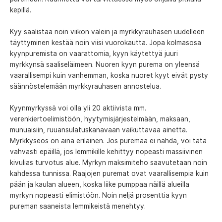
kepillä.
Kyy saalistaa noin viikon välein ja myrkkyrauhasen uudelleen
täyttyminen kestää noin viisi vuorokautta. Jopa kolmasosa
kyynpuremista on vaarattomia, kyyn käytettyä juuri
myrkkynsä saaliseläimeen. Nuoren kyyn purema on yleensä
vaarallisempi kuin vanhemman, koska nuoret kyyt eivät pysty
säännöstelemään myrkkyrauhasen annostelua.
Kyynmyrkyssä voi olla yli 20 aktiivista mm.
verenkiertoelimistöön, hyytymisjärjestelmään, maksaan,
munuaisiin, ruuansulatuskanavaan vaikuttavaa ainetta.
Myrkkyseos on aina erilainen. Jos puremaa ei nähdä, voi tätä
vahvasti epäillä, jos lemmikille kehittyy nopeasti massiivinen
kivulias turvotus alue. Myrkyn maksimiteho saavutetaan noin
kahdessa tunnissa. Raajojen puremat ovat vaarallisempia kuin
pään ja kaulan alueen, koska liike pumppaa näillä alueilla
myrkyn nopeasti elimistöön. Noin neljä prosenttia kyyn
pureman saaneista lemmikeistä menehtyy.