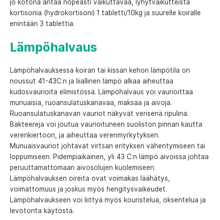
jo kotona antaa nopeasti vaikuttavaa, lyhytvaikutteista
kortisonia (hydrokortisoni) 1 tabletti/10kg ja suurelle koiralle
enintään 3 tablettia.
Lämpöhalvaus
Lämpöhalvauksessa koiran tai kissan kehon lämpötila on
noussut 41-43C:n ja liiallinen lämpö alkaa aiheuttaa
kudosvaurioita elimistössä. Lämpöhalvaus voi vaurioittaa
munuaisia, ruoansulatuskanavaa, maksaa ja aivoja.
Ruoansulatuskanavan vauriot näkyvät verisenä ripulina.
Bakteereja voi joutua vaurioituneen suoliston pinnan kautta
verenkiertoon, ja aiheuttaa verenmyrkytyksen.
Munuaisvauriot johtavat virtsan erityksen vähentymiseen tai
loppumiseen. Pidempiaikainen, yli 43 C:n lämpö aivoissa johtaa
peruuttamattomaan aivosolujen kuolemiseen.
Lämpöhalvauksen oireita ovat voimakas läähätys,
voimattomuus ja joskus myös hengitysvaikeudet.
Lämpöhalvaukseen voi liittyä myös kouristelua, oksentelua ja
levotonta käytöstä.