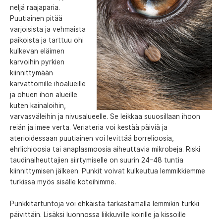
neljä raajaparia.
Puutiainen pitää
varjoisista ja vehmaista
paikoista ja tarttuu ohi
kulkevan eläimen
karvoihin pyrkien
kiinnittymään
karvattomille ihoalueille
ja ohuen ihon alueille
kuten kainaloihin,
varvasväleihin ja nivusalueelle. Se leikkaa suuosillaan ihoon
reiän ja imee verta. Veriateria voi kestää päiviä ja
aterioidessaan puutiainen voi levittää borrelioosia,
ehrlichioosia tai anaplasmoosia aiheuttavia mikrobeja. Riski
taudinaiheuttajien siirtymiselle on suurin 24–48 tuntia
kiinnittymisen jälkeen. Punkit voivat kulkeutua lemmikkiemme
turkissa myös sisälle koteihimme.
Punkkitartuntoja voi ehkäistä tarkastamalla lemmikin turkki
päivittäin. Lisäksi luonnossa liikkuville koirille ja kissoille