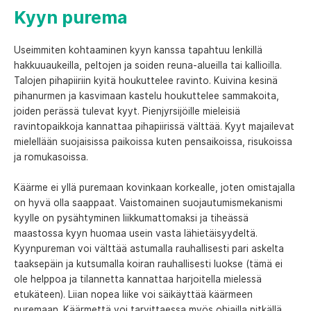
Kyyn purema
Useimmiten kohtaaminen kyyn kanssa tapahtuu lenkillä
hakkuuaukeilla, peltojen ja soiden reuna-alueilla tai kallioilla.
Talojen pihapiiriin kyitä houkuttelee ravinto. Kuivina kesinä
pihanurmen ja kasvimaan kastelu houkuttelee sammakoita,
joiden perässä tulevat kyyt. Pienjyrsijöille mieleisiä
ravintopaikkoja kannattaa pihapiirissä välttää. Kyyt majailevat
mielellään suojaisissa paikoissa kuten pensaikoissa, risukoissa
ja romukasoissa.
Käärme ei yllä puremaan kovinkaan korkealle, joten omistajalla
on hyvä olla saappaat. Vaistomainen suojautumismekanismi
kyylle on pysähtyminen liikkumattomaksi ja tiheässä
maastossa kyyn huomaa usein vasta lähietäisyydeltä.
Kyynpureman voi välttää astumalla rauhallisesti pari askelta
taaksepäin ja kutsumalla koiran rauhallisesti luokse (tämä ei
ole helppoa ja tilannetta kannattaa harjoitella mielessä
etukäteen). Liian nopea liike voi säikäyttää käärmeen
puremaan. Käärmettä voi tarvittaessa myös ohjailla pitkällä