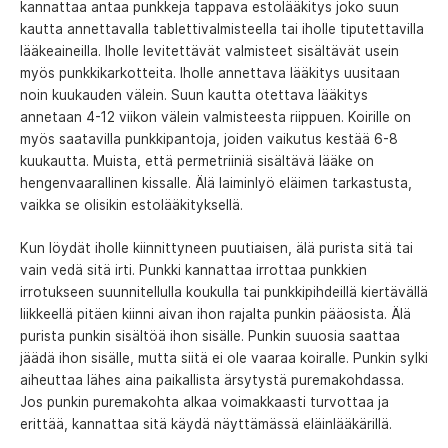
kannattaa antaa punkkeja tappava estolääkitys joko suun
kautta annettavalla tablettivalmisteella tai iholle tiputettavilla
lääkeaineilla. Iholle levitettävät valmisteet sisältävät usein
myös punkkikarkotteita. Iholle annettava lääkitys uusitaan
noin kuukauden välein. Suun kautta otettava lääkitys
annetaan 4-12 viikon välein valmisteesta riippuen. Koirille on
myös saatavilla punkkipantoja, joiden vaikutus kestää 6-8
kuukautta. Muista, että permetriiniä sisältävä lääke on
hengenvaarallinen kissalle. Älä laiminlyö eläimen tarkastusta,
vaikka se olisikin estolääkityksellä.
Kun löydät iholle kiinnittyneen puutiaisen, älä purista sitä tai
vain vedä sitä irti. Punkki kannattaa irrottaa punkkien
irrotukseen suunnitellulla koukulla tai punkkipihdeillä kiertävällä
liikkeellä pitäen kiinni aivan ihon rajalta punkin pääosista. Älä
purista punkin sisältöä ihon sisälle. Punkin suuosia saattaa
jäädä ihon sisälle, mutta siitä ei ole vaaraa koiralle. Punkin sylki
aiheuttaa lähes aina paikallista ärsytystä puremakohdassa.
Jos punkin puremakohta alkaa voimakkaasti turvottaa ja
erittää, kannattaa sitä käydä näyttämässä eläinlääkärillä.