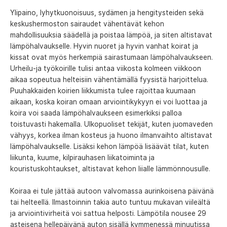
Ylipaino, lyhytkuonoisuus, sydämen ja hengitysteiden sekä
keskushermoston sairaudet vähentävät kehon
mahdollisuuksia säädellä ja poistaa lämpöä, ja siten altistavat
lämpöhalvaukselle. Hyvin nuoret ja hyvin vanhat koirat ja
kissat ovat myös herkempiä sairastumaan lämpöhalvaukseen.
Urheilu-ja työkoirille tulisi antaa viikosta kolmeen viikkoon
aikaa sopeutua helteisiin vähentämällä fyysistä harjoittelua.
Puuhakkaiden koirien liikkumista tulee rajoittaa kuumaan
aikaan, koska koiran omaan arviointikykyyn ei voi luottaa ja
koira voi saada lämpöhalvaukseen esimerkiksi palloa
toistuvasti hakemalla. Ulkopuoliset tekijät, kuten juomaveden
vähyys, korkea ilman kosteus ja huono ilmanvaihto altistavat
lämpöhalvaukselle. Lisäksi kehon lämpöä lisäävät tilat, kuten
liikunta, kuume, kilpirauhasen liikatoiminta ja
kouristuskohtaukset, altistavat kehon liialle lämmönnousulle.
Koiraa ei tule jättää autoon valvomassa aurinkoisena päivänä
tai helteellä. Ilmastoinnin takia auto tuntuu mukavan viileältä
ja arviointivirheitä voi sattua helposti. Lämpötila nousee 29
asteisena hellepäivänä auton sisällä kymmenessä minuutissa