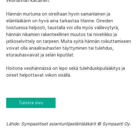
vesihännän kaltainen.
Hännän murtuma on oireiltaan hyvin samanlainen ja
eläinlääkärin on hyvä aina tarkastaa tilanne. Oireiden
toistuessa helposti, taustalla voi olla myös välilevytyrä,
hännän nikamien rakenteellinen muutos tai nivelrikko ja
jatkoselvittely on tarpeen. Muita syitä hännän roikuttamiseen
voivat olla anaalirauhasten täyttyminen tai tulehdus,
eturauhasvaivat ja selän kiputilat.
Hoitona vesihännässä on lepo sekä tulehduskipulääkitys ja
oireet helpottavat viikon sisällä.
Tulosta sivu
Lähde: Sympaattiset asiantuntijaeläinlääkärit © Sympaatti Oy.