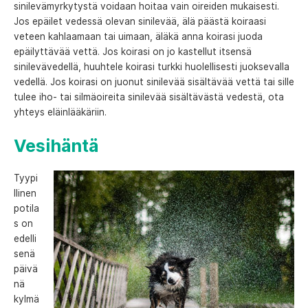
sinilevämyrkytystä voidaan hoitaa vain oireiden mukaisesti.
Jos epäilet vedessä olevan sinilevää, älä päästä koiraasi
veteen kahlaamaan tai uimaan, äläkä anna koirasi juoda
epäilyttävää vettä. Jos koirasi on jo kastellut itsensä
sinilevävedellä, huuhtele koirasi turkki huolellisesti juoksevalla
vedellä. Jos koirasi on juonut sinilevää sisältävää vettä tai sille
tulee iho- tai silmäoireita sinilevää sisältävästä vedestä, ota
yhteys eläinlääkäriin.
Vesihäntä
Tyypi
llinen
potila
s on
edelli
senä
päivä
nä
kylmä