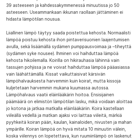
39 asteeseen ja kahdessakymmenessä minuutissa jo 50
asteeseen. Useammankaan ikkunan raollaan jättäminen ei
hidasta lämpötilan nousua.
Liiallinen lämpö täytyy saada poistettua kehosta. Normaalisti
lämpöä poistuu kehosta ihon pintaverisuonien laajentumisen
avulla, sekä lisäämällä sydämen pumppausvoimaa ja –tiheyttä
(sydämen syke nousee). Ihminen voi haihduttaa lämpöä
kehosta hikoilemalla. Koirilla on hikirauhasia lähinnä vain
tassujen pohjissa ja ne voivat haihduttaa lämpöä pääasiassa
vain läähättämällä. Kissat vaikuttaisivat kärsivän
lämpöhalvauksesta harvemmin kuin koirat, mutta kissoja
kuljetetaan harvemmin mukana kuumassa autossa.
Lämpöhalvaus vaatii eläinlääkärin hoitoa. Ensisijainen
päämäärä on elimistön lämpötilan lasku, mikä voidaan aloittaa
jo kotona ja jatkaa matkalla eläinlääkäriin. Koira kastellaan
viileällä vedellä ja matkan ajaksi voi laittaa viileitä, märkiä
pyyhkeitä koiran pään, kaulan, kainaloiden, nivusten ja mahan
ympärille. Koiran lämpöä on hyvä mitata 10 minuutin välein,
koska viilennys on lopetettava, kun ruumiinlämpö on laskenut