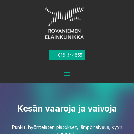
Skip
to
content
016-344855
Main
Menu
Kesän vaaroja ja vaivoja
Punkit, hyönteisten pistokset, lämpöhalvaus, kyyn
puremat..