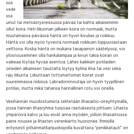
ssä
vede
ssä
uinut tai metsästysreissussa päivää tai kahta aikaisemmin
ollut koira. Heti liikunnan jälkeen koira on normaali, mutta
muutamassa päivässä häntä on hyvin kivulias ja roikkuu.
Häntä voi olla myös tyvestä normaali roikkuen loppuosastaan
velttona. Koska häntä on mukana tasapainon säätelyssä, voi
ylösnouseminen olla hankalampaa ja kivun takia koiran on
vaikeaa löytää hyvää asentoa. Lähes kaikkien potilaiden
oireiden alkamisen taustalta löytyy kylmä ilma tai vesi sekä
raju liikunta. Liikuntaan tottumattomat koirat ovat
suuremmassa riskissä. Labradorinnoutaja on hyvin tyypillinen
potilas, mutta mikä tahansa hännällinen rotu voi oireilla.
Vesihännän muodostumista selitetään lihasaitio-oireyhtymällä,
jossa hännän lihasryhmä turpoaa rasituksesta johtuen. Lihasta
ympäröivä kalvo ja luu eivät anna myöden, jolloin lihasaitiossa
paine nousee ja lihasten verenkierto huononee. Ihmisillä
erityisesti pitkänmatkanjuoksijoilla kuvattava “penikkatauti” on