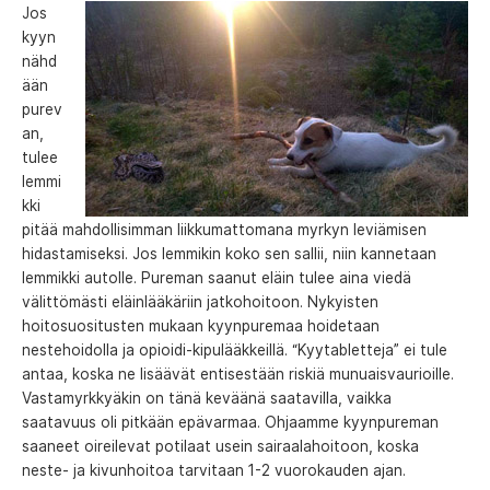
Jos
kyyn
nähd
ään
purev
an,
tulee
lemmi
kki
pitää mahdollisimman liikkumattomana myrkyn leviämisen
hidastamiseksi. Jos lemmikin koko sen sallii, niin kannetaan
lemmikki autolle. Pureman saanut eläin tulee aina viedä
välittömästi eläinlääkäriin jatkohoitoon. Nykyisten
hoitosuositusten mukaan kyynpuremaa hoidetaan
nestehoidolla ja opioidi-kipulääkkeillä. “Kyytabletteja” ei tule
antaa, koska ne lisäävät entisestään riskiä munuaisvaurioille.
Vastamyrkkyäkin on tänä keväänä saatavilla, vaikka
saatavuus oli pitkään epävarmaa. Ohjaamme kyynpureman
saaneet oireilevat potilaat usein sairaalahoitoon, koska
neste- ja kivunhoitoa tarvitaan 1-2 vuorokauden ajan.