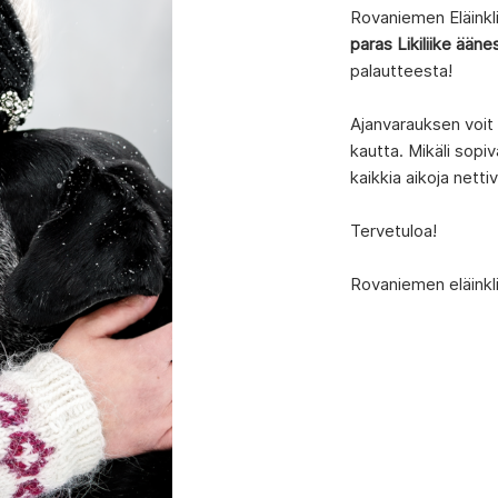
Rovaniemen Eläinkl
paras Likiliike ääne
palautteesta!
Ajanvarauksen voit
kautta. Mikäli sopiv
kaikkia aikoja nett
Tervetuloa!
Rovaniemen eläinkli