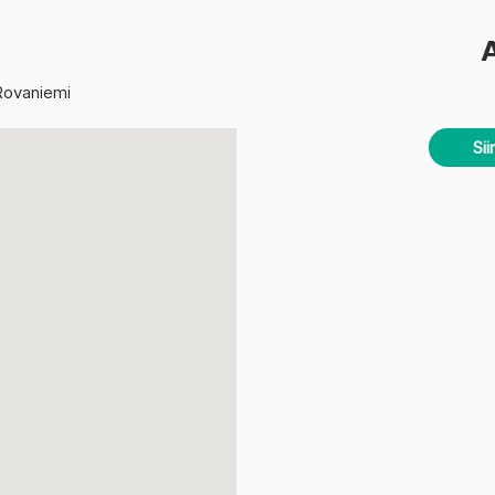
Rovaniemi
Sii