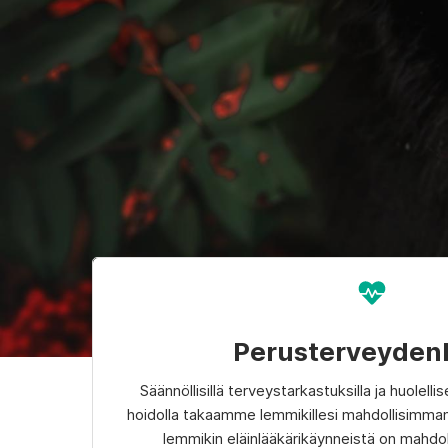
Perusterveyden
Säännöllisillä terveystarkastuksilla ja huolelli
hoidolla takaamme lemmikillesi mahdollisimma
lemmikin eläinlääkärikäynneistä on mahdo