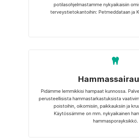
potilasohjelmastamme nykyaikaisiin omist
terveystietokantoihin: Petmeddataan ja K
Hammassairau
Pidämme lemmikkisi hampaat kunnossa. Palvel
perusteellisista hammastarkastuksista vaativimp
poistoihin, oikomisiin, paikkauksiin ja kr
Käytössämme on mm. nykyaikainen ha
hammasporayksikkö.