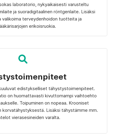
kas laboratorio, nykyaikaisesti varusteltu
nilaite ja suoradigitaalinen röntgenlaite. Lisäksi
va valikoima terveydenhoidon tuotteita ja
lääkärisarjojen erikoisruokia.
stystoimenpiteet
uluvat edistykselliset tähystystoimenpiteet.
aatio on huomattavasti kivuttomampi vaihtoehto
kkaukselle. Toipuminen on nopeaa. Krooniset
un korvatähystyksestä. Lisäksi tähystämme mm.
telot vierasesineiden varalta.