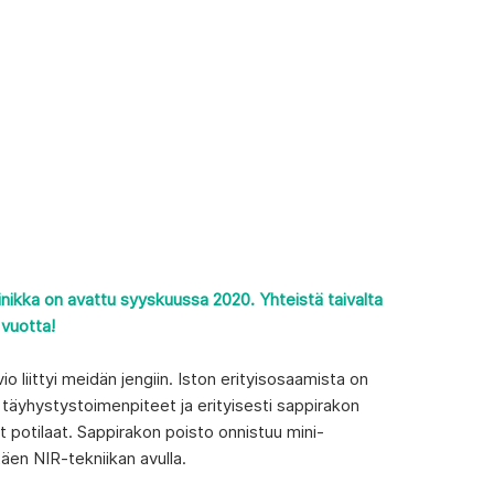
nikka on avattu syyskuussa 2020. Yhteistä taivalta
i vuotta!
vio liittyi meidän jengiin. Iston erityisosaamista on
täyhystystoimenpiteet ja erityisesti sappirakon
t potilaat. Sappirakon poisto onnistuu mini-
täen NIR-tekniikan avulla.