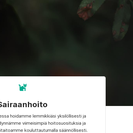
Sairaanhoito
ssa hoidamme lemmikkiäsi yksilöllisesti ja
dynnämme viimeisimpiä hoitosuosituksia ja
taitoamme kouluttautumalla säännöllisesti.