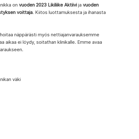
inikka on
vuoden 2023 Likiliike Aktiivi
ja
vuoden
styksen voittaja
. Kiitos luottamuksesta ja ihanasta
 hoitaa näppärästi myös nettiajanvarauksemme
aa aikaa ei löydy, soitathan klinikalle. Emme avaa
ivaraukseen.
nikan väki