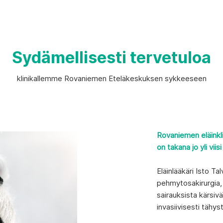
Sydämellisesti tervetuloa
klinikallemme Rovaniemen Eteläkeskuksen sykkeeseen
Rovaniemen eläinkli
on takana jo yli viis
Eläinlääkäri Isto Tal
pehmytosakirurgia, 
sairauksista kärsivä
invasiivisesti tähys