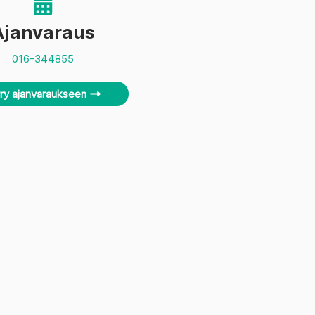
Ajanvaraus
016-344855
rry ajanvaraukseen