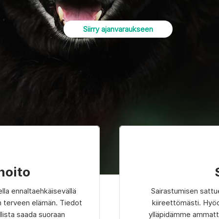
Siirry ajanvaraukseen
hoito
sella ennaltaehkäisevällä
Sairastumisen sattue
n terveen elämän. Tiedot
kiireettömästi. Hyö
llista saada suoraan
ylläpidämme ammatti