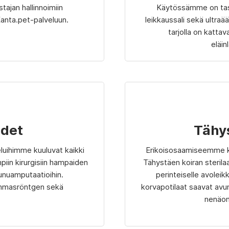
ajan hallinnoimiin
Käytössämme on taso
anta.pet-palveluun.
leikkaussali sekä ultraää
tarjolla on katta
eläin
det
Tähy
uihimme kuuluvat kaikki
Erikoisosaamiseemme ku
iin kirurgisiin hampaiden
Tähystäen koiran steril
uunuamputaatioihin.
perinteiselle avolei
mmasröntgen sekä
korvapotilaat saavat av
nenäon